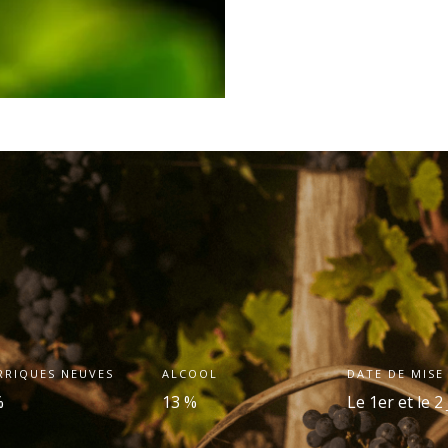
RRIQUES NEUVES
ALCOOL
DATE DE MISE
%
13 %
Le 1
er
et le 2