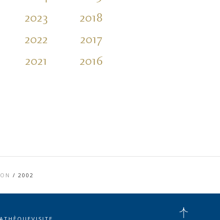
2023
2018
2013
2008
2022
2017
2012
2007
2021
2016
2011
2006
ION
/
2002
IATHÈQUE
VISITE