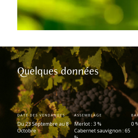
Quelques données
DATE DES VENDANGES
ASSEMBLAGE
BA
Du 23 Septembre au 8
Merlot : 3 %
0 
Octobre
Cabernet sauvignon : 65
%