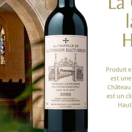
La 
H
Produit e
est une
Château 
est un cli
Haut-