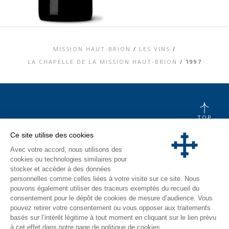
MISSION HAUT-BRION
/
LES VINS
/
LA CHAPELLE DE LA MISSION HAUT-BRION
/
1997
TOP
CONTACT
Ce site utilise des cookies
MENTIONS LÉGALES
Avec votre accord, nous utilisons des
CHARTE DONNÉES PERSONNELLES &
COOKIES
cookies ou technologies similaires pour
MÉDIATHÈQUE
stocker et accéder à des données
VISITE
personnelles comme celles liées à votre visite sur ce site. Nous
pouvons également utiliser des traceurs exemptés du recueil du
INSTAGRAM
consentement pour le dépôt de cookies de mesure d’audience. Vous
FACEBOOK
pouvez retirer votre consentement ou vous opposer aux traitements
basés sur l’intérêt légitime à tout moment en cliquant sur le lien prévu
à cet effet dans notre page de politique de cookies.