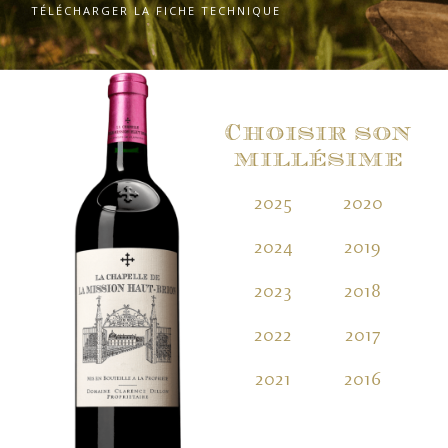
TÉLÉCHARGER LA FICHE TECHNIQUE
Choisir son
millésime
2025
2020
2
2024
2019
2
2023
2018
2
2022
2017
2
2021
2016
2