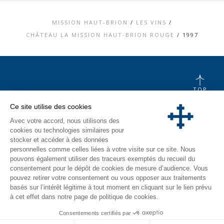
MISSION HAUT-BRION
/
LES VINS
/
CHÂTEAU LA MISSION HAUT-BRION ROUGE
/
1997
TOP
CONTACT
Ce site utilise des cookies
MENTIONS LÉGALES
Avec votre accord, nous utilisons des
CHARTE DONNÉES PERSONNELLES &
COOKIES
cookies ou technologies similaires pour
MÉDIATHÈQUE
stocker et accéder à des données
VISITE
personnelles comme celles liées à votre visite sur ce site. Nous
pouvons également utiliser des traceurs exemptés du recueil du
INSTAGRAM
consentement pour le dépôt de cookies de mesure d’audience. Vous
FACEBOOK
pouvez retirer votre consentement ou vous opposer aux traitements
basés sur l’intérêt légitime à tout moment en cliquant sur le lien prévu
à cet effet dans notre page de politique de cookies.
Consentements certifiés par