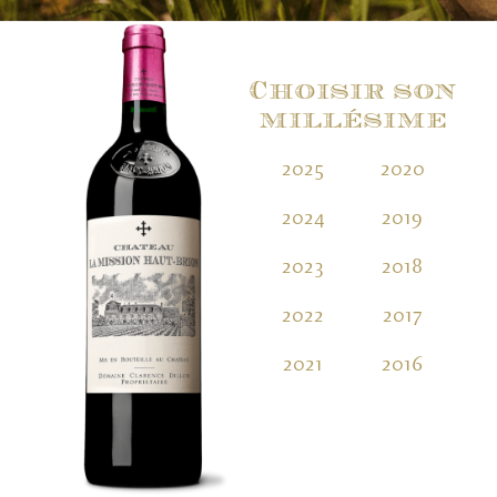
Choisir son
millésime
2025
2020
2
2024
2019
2
2023
2018
2
2022
2017
2
2021
2016
2