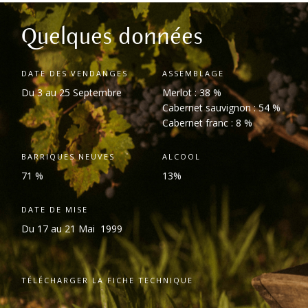
Quelques données
DATE DES VENDANGES
ASSEMBLAGE
Du 3 au 25 Septembre
Merlot : 38 %
Cabernet sauvignon : 54 %
Cabernet franc : 8 %
BARRIQUES NEUVES
ALCOOL
71 %
13%
DATE DE MISE
Du 17 au 21 Mai 1999
TÉLÉCHARGER LA FICHE TECHNIQUE