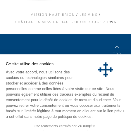
MISSION HAUT-BRION
/
LES VINS
/
CHÂTEAU LA MISSION HAUT-BRION ROUGE
/
1996
TOP
CONTACT
Ce site utilise des cookies
MENTIONS LÉGALES
Avec votre accord, nous utilisons des
CHARTE DONNÉES PERSONNELLES &
COOKIES
cookies ou technologies similaires pour
MÉDIATHÈQUE
stocker et accéder à des données
VISITE
personnelles comme celles liées à votre visite sur ce site. Nous
pouvons également utiliser des traceurs exemptés du recueil du
INSTAGRAM
consentement pour le dépôt de cookies de mesure d’audience. Vous
FACEBOOK
pouvez retirer votre consentement ou vous opposer aux traitements
basés sur l’intérêt légitime à tout moment en cliquant sur le lien prévu
à cet effet dans notre page de politique de cookies.
Consentements certifiés par