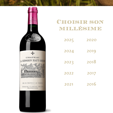
Choisir son
millésime
2025
2020
2
2024
2019
2
2023
2018
2
2022
2017
2
2021
2016
2