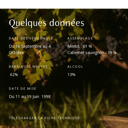
Quelques données
DATE DES VENDANGES
ASSEMBLAGE
Du 16 Septembre au 4
Merlot : 61 %
Octobre
Cabernet sauvignon : 39 %
BARRIQUES NEUVES
ALCOOL
62%
13%
DATE DE MISE
Du 11 au 19 Juin 1998
TÉLÉCHARGER LA FICHE TECHNIQUE