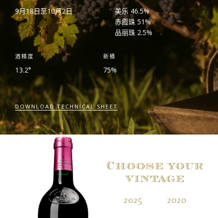
9
月
18
日至
10
月
2
日
美乐
46.5%
赤霞珠
51%
品丽珠
2.5%
酒精度
新桶
13.2°
75%
DOWNLOAD TECHNICAL SHEET
Choose your
vintage
2025
2020
2