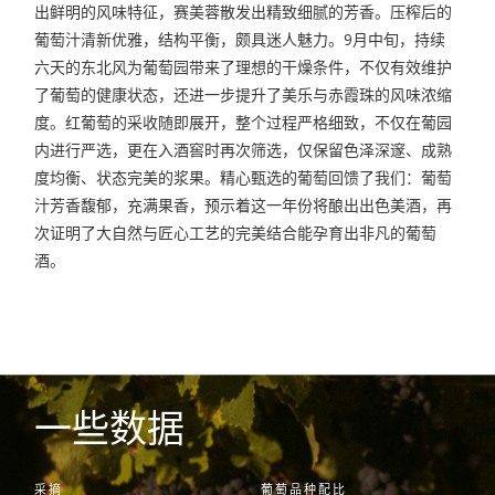
出鲜明的风味特征，赛美蓉散发出精致细腻的芳香。压榨后的
葡萄汁清新优雅，结构平衡，颇具迷人魅力。
9
月中旬，持续
六天的东北风为葡萄园带来了理想的干燥条件，不仅有效维护
了葡萄的健康状态，还进一步提升了美乐与赤霞珠的风味浓缩
度。红葡萄的采收随即展开，整个过程严格细致，不仅在葡园
内进行严选，更在入酒窖时再次筛选，仅保留色泽深邃、成熟
度均衡、状态完美的浆果。精心甄选的葡萄回馈了我们：葡萄
汁芳香馥郁，充满果香，预示着这一年份将酿出出色美酒，再
次证明了大自然与匠心工艺的完美结合能孕育出非凡的葡萄
酒。
一些数据
采摘
葡萄品种配比