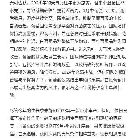
无可否认，
2024
年的天气比往年更为凉爽。但冬季温暖且降
水充沛，导致芽期较往年提前近两周，
3
月中旬便已开始。随
后数月，湿度持续偏高，降水量较多，抑制了葡萄藤的生长。
自初春起，葡萄园便需要提早面对真菌病害的压力。团队始终
保持高度警惕，密切监测，并在必要时迅速采取干预措施。花
期较往年推迟，白葡萄品种整体开花均匀，而红葡萄品种则因
气候影响，部分植株出现落花落果。进入
7
月，天气状况逐步
改善，葡萄藤迎来旺盛生长期。团队通过精细的绿色作业加以
引导，包括控制叶片和嫩梢数量，以及精确的剪叶操作，以改
善果穗的通风，降低湿度。
2024
年充满挑战，但在团队的精准
管理与不懈努力下，葡萄藤依然结出丰硕的果实。首批葡萄汁
已展现出极具潜力的风味，预示着这一年份将孕育出卓越佳
酿。
尽管今年的生长季未能如
2023
年一般带来丰产，但风土依旧发
挥了决定性作用：较早的成熟期使葡萄迅速达到理想的酒精
度，白葡萄的采收得以在
9
月初便拉开序幕，果实健康状况极
佳。白天温暖、夜间凉爽的天气条件相得益彰，使长相思展现