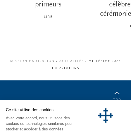
primeurs
célèbr
cérémonie
LIRE
MISSION HAUT-BRION
/
ACTUALITÉS
/
MILLÉSIME 2023
EN PRIMEURS
TOP
Ce site utilise des cookies
CONTACT
MENTIONS LÉGALES
Avec votre accord, nous utilisons des
CHARTE DONNÉES PERSONNELLES &
COOKIES
cookies ou technologies similaires pour
MÉDIATHÈQUE
stocker et accéder à des données